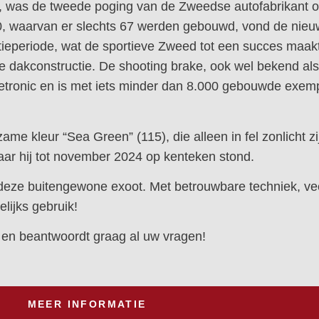
n, was de tweede poging van de Zweedse autofabrikant
900, waarvan er slechts 67 werden gebouwd, vond de nie
ieperiode, wat de sportieve Zweed tot een succes maak
dakconstructie. De shooting brake, ook wel bekend als 
tronic en is met iets minder dan 8.000 gebouwde exemp
e kleur “Sea Green” (115), die alleen in fel zonlicht zij
aar hij tot november 2024 op kenteken stond.
 deze buitengewone exoot. Met betrouwbare techniek, v
lijks gebruik!
g en beantwoordt graag al uw vragen!
MEER INFORMATIE