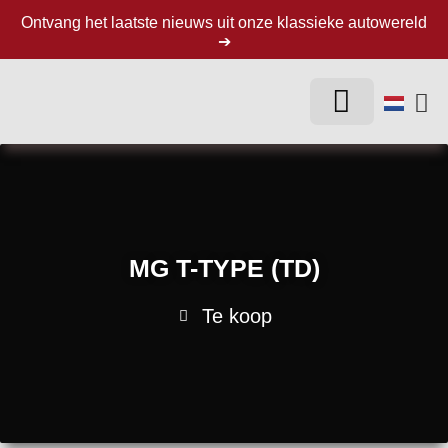
Ontvang het laatste nieuws uit onze klassieke autowereld
➔
HET BEDRIJF
KLASSIEKE AUTO’S
MG T-TYPE (TD)
Te koop