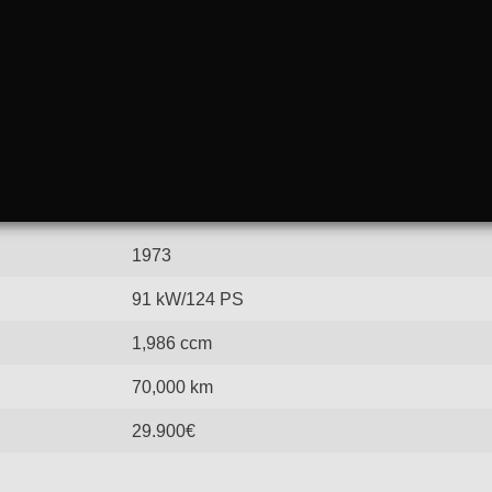
1973
91 kW/124 PS
1,986 ccm
70,000 km
29.900€