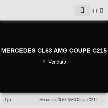
AUTO D’EPOCA
MERCEDES CL63 AMG COUPE C215
Venduto
Typ
Mercedes CL63 AMG Coupe C215