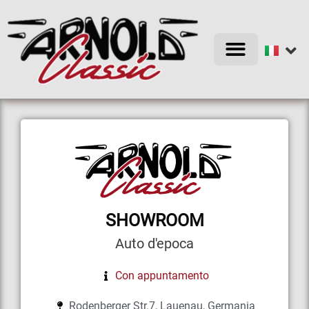
AUTO D’EPOCA
SHOWROOM
Auto d'epoca
Con appuntamento
Rodenberger Str.7, Lauenau, Germania