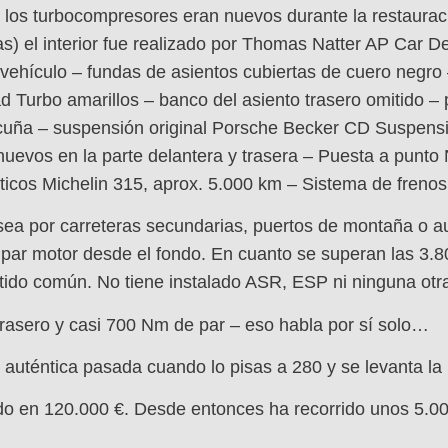
– los turbocompresores eran nuevos durante la restauraci
as) el interior fue realizado por Thomas Natter AP Car D
el vehículo – fundas de asientos cubiertas de cuero neg
 Turbo amarillos – banco del asiento trasero omitido – 
 cuña – suspensión original Porsche Becker CD Suspensió
nuevos en la parte delantera y trasera – Puesta a punto 
cos Michelin 315, aprox. 5.000 km – Sistema de frenos 
sea por carreteras secundarias, puertos de montaña o au
 par motor desde el fondo. En cuanto se superan las 3.8
tido común. No tiene instalado ASR, ESP ni ninguna otr
trasero y casi 700 Nm de par – eso habla por sí solo…
auténtica pasada cuando lo pisas a 280 y se levanta la
do en 120.000 €. Desde entonces ha recorrido unos 5.00