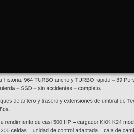
e la historia, 964 TURBO ancho y TURBO rápido – 89 P
quierda – SSD – sin accidentes – completo.
ques delantero y trasero y extensiones de umbral de Te
años.
de rendimiento de casi 500 HP – cargador KKK K24 modif
e 200 celdas – unidad de control adaptada – caja de cam