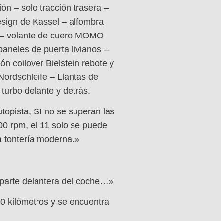
ón – solo tracción trasera –
esign de Kassel – alfombra
ro – volante de cuero MOMO
paneles de puerta livianos –
n coilover Bielstein rebote y
Nordschleife – Llantas de
turbo delante y detrás.
topista, SI no se superan las
00 rpm, el 11 solo se puede
a tontería moderna.»
 parte delantera del coche…»
0 kilómetros y se encuentra