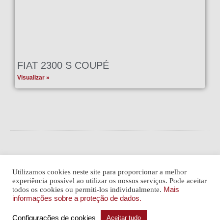
FIAT 2300 S COUPÉ
Visualizar »
Utilizamos cookies neste site para proporcionar a melhor
experiência possível ao utilizar os nossos serviços. Pode aceitar
todos os cookies ou permiti-los individualmente.
Mais
Newsletter
Notícia legal
Proteção de dados
informações sobre a proteção de dados.
Configurações de cookies
Aceitar tudo
© ARNOLD CLASSIC GMBH