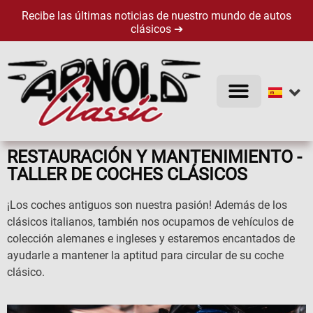
Recibe las últimas noticias de nuestro mundo de autos
clásicos ➔
LA EMPRESA
AUTOS CLÁSICOS
RESTAURACIÓN Y MANTENIMIENTO -
TALLER DE COCHES CLÁSICOS
¡Los coches antiguos son nuestra pasión! Además de los
clásicos italianos, también nos ocupamos de vehículos de
colección alemanes e ingleses y estaremos encantados de
ayudarle a mantener la aptitud para circular de su coche
clásico.